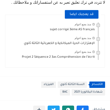
لا تتردد في ترك تعليق تعبر به عن استفساراتك و ملاحظاتك .
قد يعجبك ايضا
منذ بضع اعوام
sujet corrigé 3ème AS français
منذ بضع اعوام
الإهتزازات الحرة الميكانكية و الكهربائية الثالثة ثانوي
منذ بضع اعوام
Projet 2 Séquence 2 3as Compréhension de l’écrit
الأقسام
السنة الثالثة ثانوي
الفيزياء
شهادة البكالوريا 2021
BAC