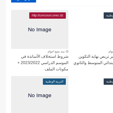
وطنية
http://concours.onec.dz
وام
منذ بضع اعوام
ر تربص نهاية التكوين
شروط استخلاف الأساتذة في
ابتدائي المتوسط والثانوي
الموسم الدراسي 2023/2022 +
مكونات الملف
وطنية
التربية الوطنية