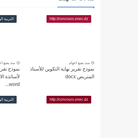
http://concours.onec.dz
التربية ال
منذ بضع اعوام
منذ بضع اع
نموذج تقرير نهاية التكوين للأستاذ
نموذج تقري
المتربص docx
لأساتذة ال
word...
http://concours.onec.dz
التربية ال