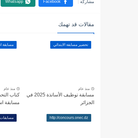
مقالات قد تهمك
تحضير مسابقة الابتدائي
مسابقة اسا
منذ عام
منذ عام
مسابقة توظيف الأساتذة 2025 في
كتاب التحض
الجزائر
مسابقة اساتذ
http://concours.onec.dz
مسابقات ا