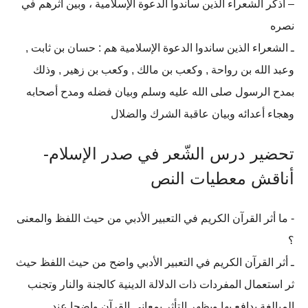
– أذكر الشعراء الذين ساندوا الدعوة الإسلامية ، وبين أثرهم في
نصره
ـ الشعراء الذين ساندوا الدعوة الإسلامية هم : حسان بن ثابت ,
وعبد الله بن رواحة , وكعب بن مالك , وكعب بن زهير , وذلك
بمدح الرسول صلى الله عليه وسلم وبيان فضله ومدح أصحابه
وهجاء أعدائه وبيان عاقبة الشرك والضلال
تحضير درس الشّعر في صدر الإسلام-
أناقش معطيات النص
- ما أثر القرآن الكريم في التعبير الأدبي من حيث اللفظ والمعنى
؟
ـ أثر القرآن الكريم في التعبير الأدبي واضح من حيث اللفظ حيث
ثر استعمال المفردات ذات الدلالة الدينية كالجنة والنار وتجنب
المبالغة يدافع بها ويظهر التأثر بمعاني القرآن واضحا عند