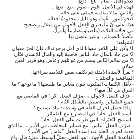
كنحو [قال - صام - باع - ذاع]،
فهذه في الأصل: [قوم - صوم - بيع - ذيع]...
والثاني: ما لا ينقلب، فيبقى على حاله
كنحو: [عَوِر - غَيِد]، وهو قليل، محدودةٌ أفعاله.
هذا، على أنّ ما يعتري الفعل الأجوف من إعلال وتصحيح
في حالاته الثلاث (ماضياًومضارعاً وأمراً)،
متّصلاً بالضمائر، أو غيرَ متصل بها،
الشواهد:
1/ وكن على الدّهر معوانا لذي أمل يرجو نداك فإنّ الحرّ معوان
2/ من جاد بالمال جاد الناس قاطبة إليه والمال للإنسان فتّان
3/ من سالم النّاس يسلم من غوائلهم وعاش وهو قرير العين
جذلان
* يقرأ الأستاذ الأمثلة ثم يكلف بعض التلاميذ بقراءتها.
المناقشة والتحليل:
- تأمّل الكلمات المكتوبة بلون مغاير. ما طبيعتها؟ ما نوعها؟ ما
الفرق بين كلّ منها؟
- عرّف الفعل الأجوف.،- صرّف الفعل "كن" في الماضي مع
جميع الضّمائر، واضبطه بالشّكل التّام؟
- ماذا حصل لحرف العلّة في وسطه؟ ماذا تستنتج؟
- أسند الفعل "جاد" في المضارع مع الضّمائر.
- استنتج التّغيّرات التي طرأت على الفعل "جاد".
- صرّف الفعل "عاش" مع ضمائر المخاطب في الأمر. ،- ما الذي
حدث لحرف العلة عند إسناد الفعل "عاش" في الأمر؟
القاعدة: الفعل الأجوف: هو الفعل معتلّ الوسط، مثل: قال، باع