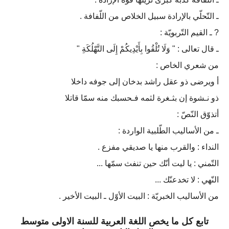
ـ التّحلّي بالإرادة سبيل الخلاص من اللّفافة .
? ـ القيم التّربويّة :
ـ قال تعالى : " وَلَا تُلْقُوا بِأَيْدِيكُمْ إِلَى التَّهْلُكَةِ "
من شعري الخاص :
أ ويرضى ذو عقل راشد بدخان إلى جوفه داخلا
ذو نـشوة إن بثـغرة لثمه فـحسبك منه سمّا قاتلا
أتذوّق النّصّ :
ـ من الأساليب الطّلبية الواردة :
النداء : والقرب منها يا صديقي مفزع .
التّمني : يا ليت أنّك حين تنفث سمّها ...
النّهي : لا تخدعنّك ...
من الأساليب الخبريّة : البيت الأوّل ـ البيت الأخير .
تابع كل ما يخص اللغة العربية للسنة الاولى متوسط