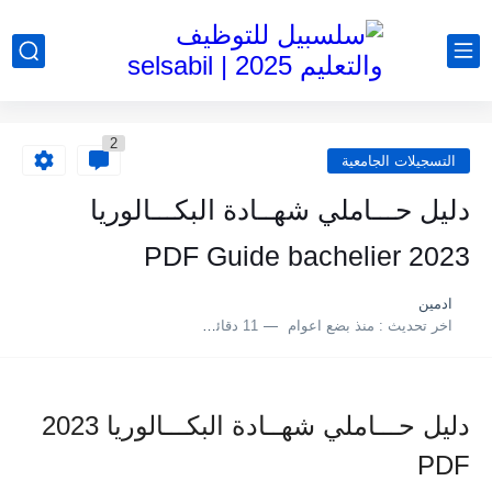
2
التسجيلات الجامعية
دليل حـــاملي شهــادة البكـــالوريا
2023 PDF Guide bachelier
ادمين
اخر تحديث :
منذ بضع اعوام
11 دقائق للقراءة
دليل حـــاملي شهــادة البكـــالوريا 2023
PDF