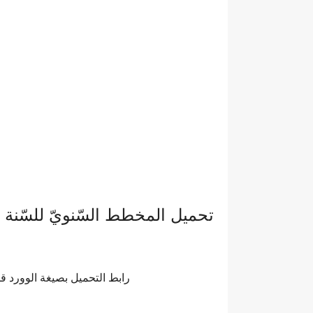
تحميل المخطط السّنويّ للسّنة الخامسة ابتد
رابط التحميل بصيغة الوورد قا