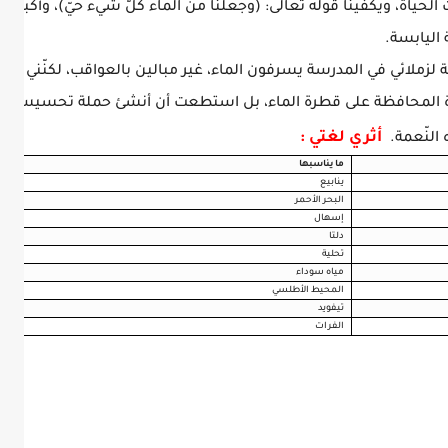
ت الحياة، ويكفينا قوله تعالى: (وجعلنا من الماء كلّ شيء حيّ)، وأكبر دل
اليابسة.
 لزملائي في المدرسة يسرفون الماء، غير مبالين بالعواقب، لكنّني لم 
ورة المحافظة على قطرة الماء، بل استطعت أن أنشئ حملة تحسيسية ل
أثري لغتي :
النّعمة.
ما يناسبها
ينابيع
البحر الأحمر
إسهال
دلتا
تحلية
مياه سوداء
المحيط الأطلسي
تيفويد
الفرات