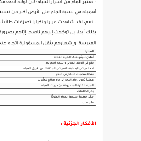
- نعتبر الماء من أسرار الحياة؛ لأنّ لولاه لانعدم
أهميته هي نسبة الماء على الأرض أكبر من نسبة 
- نعم، لقد شاهدت مرارا وتكرارا تصرّفات طائشة
بذلك أبدا، بل توجّهت إليهم ناصحا إيّاهم بضر
المدرسة، وإشعارهم بثقل المسؤولية اتّجاه هذه 
العبارة
أماكن تنبثق منها المياه العذبة
يقع في الوطن العربي واسمه اسم لون
أحد أعراض الإصابة بالأمراض المتنقلة عن طريق المياه
نقطة مصبات الأنهار في البحر
عملية تحويل ماء البحر إلى ماء صالح للشّرب
المياه القذرة المصروفة من دورات المياه
بحر الظلمات
حمّى خطيرة سببها المياه الملوثّة
ماء عذب
الأفكار الجزئية :