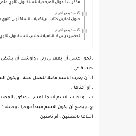
مذكرات الدوال المرجعية للسنة أولى ثانوي علمي DF
منذ بضع اعوام
حلول تمارين كتاب الرياضيات السنة أولى ثانوي (
منذ بضع اعوام
تحضير درس لا النافية للجنس للسنة أولى ثانوي
ـ نحو : عسى أن يغفر لي ربي ، وأوشك أن يشفى ا
حسنة هي :
أ ـ أن يعرب الاسم فاعلا للفعل قبله ، ويكون
، أو أختاها .
ب ـ أو يعرب الاسم اسما لعسى ، ويكون المصد
ج ـ ويصح أن يكون الاسم مبتدأ مؤخرا ، وجملة " 
أختاها ناقصتين ، أم تامتين