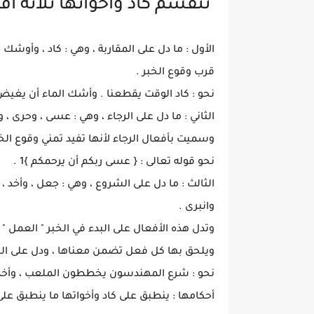
تنقسم كاد وأخواتها ثلاثة أق
الأول : ما دل على المقاربة ، وهي : كاد ، وأوشك
قرب وقوع الخبر .
نحو : كاد الوقت يقطعنا . وأشك الماء أن يغي
الثاني : ما دل على الرجاء ، وهي : عسى ، وحرى ، و
وسميت بأفعال الرجاء لأنها تفيد تمني وقوع الخب
نحو قوله تعالى : { عسى ربكم أن يرحمكم }1 .
الثالث : ما دل على الشروع ، وهي : جعل ، وأخد ، و
وانبرى .
وتدل هذه الأفعال على البدء في الخبر " العمل " .
ويلحق بها كل فعل تضمن معناها ، ودل على البدء
نحو : شرع المهندسون يخططون الملعب ، وأخ
أحكامها : ينطبق على كاد وأخواتها ما ينطبق على