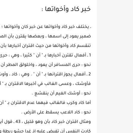
خبر كاد وأخواتها :
ـ يختلف خبر كاد وأخواتها عن خبر كان وأخواتها ؛
ضمير يعود إلى اسمها ، وبعضها يقترن بأن الم
تنقسم كاد وأخواتها من حيث اقتران أخبارها بأن إل
1 ـ أفعال تقترن أخبارها بـ " أن " كثيرا ، وهي : حرى ، واخلولق .
نحو : حرى المسافر أن يعود ، واخلولق المطر أ
2 ـ أفعال يجوز اقترانها بـ " أن " . وهي : كاد ، وأوشك ، وكرب ، وعسى .
فأوشك ، وعسى الغالب في أخبرها الاقتران بـ " أن
نحو : أوشك الغيم أن ينقشع .
أما كاد وكرب فالغالب فيهما عدم الاقتران بـ " أن
نحو : كاد اللاعب يسقط على الأرض .
ومثال اقتران خبر كاد بأن وهو قليل ، 43 ـ قول أبي زيد الطائي :
كادت النفس أن تفيض عليه إذ غدا حشو ريطة و