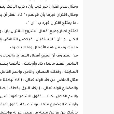
ومثال عدم اقتران خبر كرب بأن : كرب الوقت ينص
ومثال اقتران خبرها بأن قولهم : " كاد الفقر أن يك
ـ ما يمتنع اقتران خبره ب " أن " .
تمتنع أخبار جميع أفعال الشروع الاقتران بأن ، 
الحال ، و " أن " للاستقبال ، فيحصل التناقض باق
ما ينصرف من هذه الأفعال وما لا ينصرف
من المعروف أن جميع أفعال المقاربة والرجاء و
الماضي فقط ماعدا : كاد وأوشك . فأنهما يتصرف
السابقة ، وكذلك المضارع والأمر ، واسم الفاعل
مثال الماضي من كاد قوله تعالى : { كاد ليظلنا عن آ
والمضارع قوله تعالى : { يكاد البرق يخطف أبصارهم
واسم الفاعل : كائد . ـ كقول الشاعر* أموت أسى يو
وأوشك المضارع منها : يوشك ، 47 ـ كقول أمية بن الصلت :
يوشك من فر من منيته في بعض غراته يوافقها