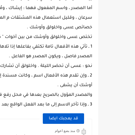
أما المصدر ، واسم المفعول فهما : إيشاك ، و
سرعان ، وقليل استعمال هذه المشتقات م المفعول
خصائص عسى واخلولق وأوشك .
تختص عسى واخلولق وأوشك من بين أخوات " كا
1 ـ تأتي هذه الأفعال تامة تكتفي بفاعلها إذا ت
المصدر فاصل ، ويكون المصدر هو الفاعل .
نحو : عسى أن تحضر الليلة . واخلولق أن تشارك
2 ـ وإن تقدم هذه الأفعال اسم ، وكانت مسندة 
أوشك أن يشفى .
والمصدر المؤول بالصريح بعدها في محل رفع فا
3 ـ وإذا تأخر الاسم إلى ما بعد الفعل الواقع بعد عسى ، وأختاها ، وكان في موقع الفاعل .
قد يعجبك ايضا
منذ بضع اعوام