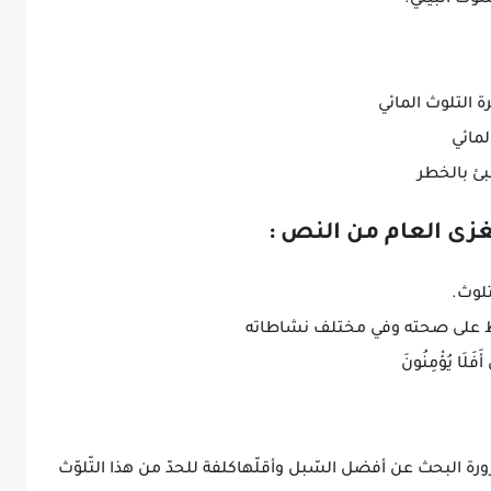
 التلوث المائي
لمائي
بئ بالخطر
زى العام من النص :
لوث.
اظ على صحته وفي مختلف نشاطاته
فَلَا يُؤْمِنُونَ
البحث عن أفضل السّبل وأقلّهاكلفة للحدّ من هذا التّلوّث