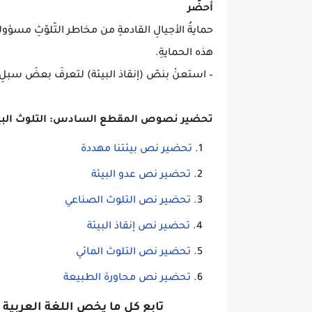
أُحضّر
حمايةُ الأجيالِ القادمةِ من مخاطر التّلوّثِ مسؤولي
هذه الحمايةِ.
– استعنْ بنصّ (إنقاذ البيئة) لتعرفَ بعضَ سبلِ 
تحضير نصوص المقطع السادس: التلوث البي
تحضير نص بيئتنا مهددة
تحضير نص عدو البيئة
تحضير نص التلوث الصناعي
تحضير نص إنقاذ البيئة
تحضير نص التلوث المائي
تحضير نص محاورة الطبيعة
تابع كل ما يخص اللغة العربية 