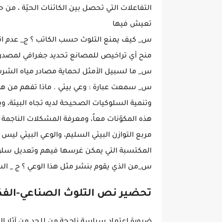
التفاعلات التي تحصل بين الكائنات الحيّة ، من حي
تعيش فيها
س_ كيف يمنع التلوث حسب الكاتب ؟ ج_ عدم انت
منح أي تراخيص للمصانع تحديد جغرافي لمصدر 
س_ ما لسبيل الأمثل لحماية مصادر مياه الشرب؟
س_ سمعت عبارة : وعي بيئي . ماذا تفهم من هذه ا
وتنمية السلوكيات الصحيحة لديه تجاه البيئة، وي
هذه المكوّنات معاً، ومعرفة المشكلات الناجمة 
مربع التوازن البيئي السليم، والوعي البيئي ليس 
المكتسبة التي يمكن غرسها فيهم وتعديل سلوكي
س_من الذي يقوم بنشر مثل هذا الوعي ؟ ج _ ا
تحضير نص التلوث الصناعي-الفكر
ضرورة اعتماد سياسة ناجحة من للحد من آثار الت