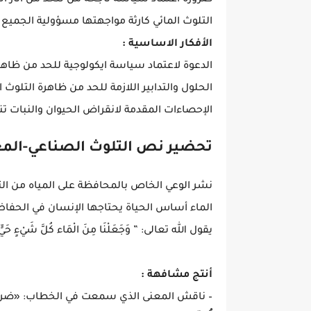
التلوث المائي كارثة مواجهتها مسؤولية الجميع
الأفكار الاساسية :
الدعوة لاعتماد سياسة ايكولوجية للحد من ظاهرة
الحلول والتدابير اللازمة للحد من ظاهرة التلوث ا
الإحصاءات المقدمة لانقراض الحيوان والنبات تن
تحضير نص التلوث الصناعي-المغ
نشر الوعي الخاص بالمحافظة على المياه من الت
الماء أساس الحياة يحتاجها الإنسان في الحف
يقول الله تعالى: ” وَجَعَلْنَا مِنَ الْمَاء كُلَّ شَيْءٍ حَيٍّ أَ
أنتج مشافهة :
– ناقش المعنى الذي سمعت في الخطاب: «ضرورة 