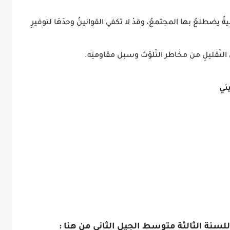
ةٌ يضطلعُ بها المجتمعُ، وقدْ لا تكفي القوانينُ وحدَهَا لتوفيرِ
التّقليلِ من مخاطر التّلوّث وسبل مقاومتِه.
ئي
للسنة الثالثة متوسط الجيل الثاني من هنا :