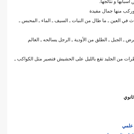
سبابها و نتائجها.
ركب منها جمال مفيدة
ث في العين ـ ما طال من النبات ـ السيف ـ الماء ـ المحبس ـ
رض ـ الجبل ـ الطلق من الأودية ـ الرجل يسالحه ـ الغالم
قطرات من الجليد تقع بالليل على الحشيش فتصير مثل الكواكب ـ
انوي
ي علمي