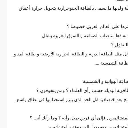
لة ولديها ما يسمى بالطاقة الجيوحرارية بتحويل حرارة أعماق
ثرها على العالم العربي خصوصا ؟
 نفاذها ستصاب الصناعة و السوق العربية بشلل
التفاؤل ؟
ائل مثل الطاقة الذرية و الطاقة الحرارية الارضية و طاقة المد و
اقة الشمسية ....
لطاقة الهوائية و الشمسية
طاقوية البديلة حسب رأي العلماء ؟ ومم يتخوفون ؟
ح بعد اقتصادية اىل الحد الذي يبرز استخدامها في نطاق واسع .
شائمين , فإلى أي فريق يميل رأيه ؟ وما رأيك أنت ؟
تشائمين ,وهو يميل إلى موقف المتشائمين ,