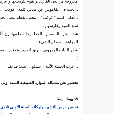
معروفة من لدن القارئ ,و يقوم بتوسيعها و عرض أ
ـ ابحث في القاموس عن معاني كلمة " كوكب " و
ـ معاني كلمة " كوكب " : النجم ـ نقطة بيضاء تحد
سيد القوم وفارسهم ـ
شدة الحر ـ المسمار ـ الخطة يخالف لونها لون األ
المراهق ـ معظم الشيء ـ
ُفطر للنبات المعروف - بريق الحديد وتوقده ــ 
)
ـ أعرب الجملة الآتية :" سيكون عندئذ قد نفد "
تحضير نص مشكلة الموارد الطبيعية للسنة اولى ث
قد يهمك ايضا :
تحضير درس التشبيه واركانه للسنة الاولى ثانو