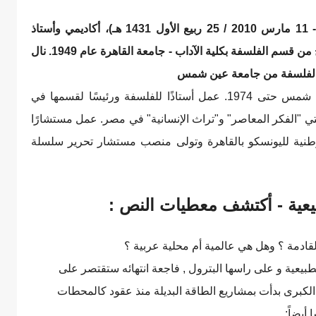
(1 ديسمبر 1927، بورسعيد - 11 مارس 2010 / 25 ربيع الأول 1431 هـ)، أكاديمي وأستاذ
جامعي مصري متخصص في الفلسفة. وقد تخرّج من قسم الفلسفة بكلية الآداب - جامعة القاهرة عام 1949. نال
عمل أستاذًا رئيسًا لقسم الفلسفة بجامعة عين شمس حتى 1974. عمل أستاذًا للفلسفة ورئيسًا لقسمها في
19). ترأس تحرير مجلتي "الفكر المعاصر" و"تراث الإنسانية" في مصر. عمل مستشارًا
الوطنية لليونسكو بالقاهرة وتولى منصب مستشار تحرير سلسلة
عية - أكتشف معطيات النص :
القادمة ؟ وهل هي عالمية أم محلية عربية ؟
لطبيعية و على راسها البترول , فاجعة انتهائه ستقتصر على
 الكبرى بدأت بمشاريع الطاقة البديلة منذ عقود كالمحطات
أيضاً: