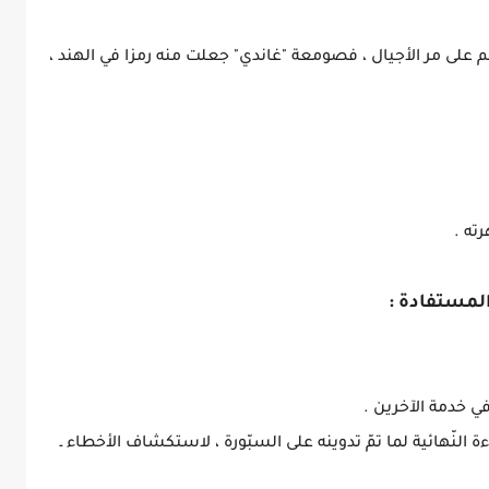
 على مر الأجيال ، فصومعة "غاندي" جعلت منه رمزا في الهند ،
لمستفادة :
اءة النّهائية لما تمّ تدوينه على السبّورة ، لاستكشاف الأخطاء ـ