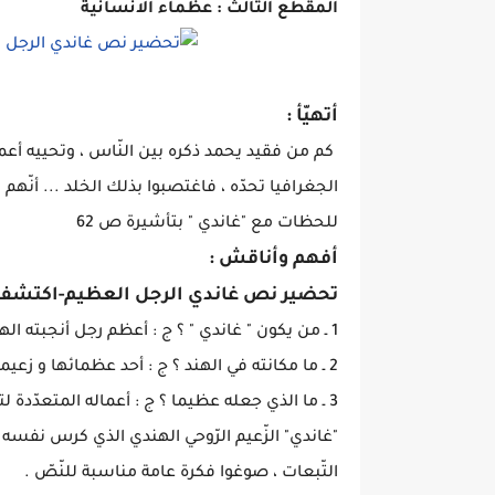
المقطع الثالث : عظماء الانسانية
أتهيّأ :
كم من فقيد يحمد ذكره بين النّاس ، وتحييه أعماله
الجغرافيا تحدّه ، فاغتصبوا بذلك الخلد ... أنّ
للحظات مع "غاندي " بتأشيرة ص 62
أفهم وأناقش :
تحضير نص غاندي الرجل العظيم-اكتشف ا
1 ـ من يكون " غاندي " ؟ ج : أعظم رجل أنجبته الهند .
2 ـ ما مكانته في الهند ؟ ج : أحد عظمائها و زعيمها الرّوحيّ .
3 ـ ما الذي جعله عظيما ؟ ج : أعماله المتعدّدة لتغيير واقع بلاده نحو الأفضل .
"غاندي" الزّعيم الرّوحي الهندي الذي كرس نفسه ل
التّبعات ، صوغوا فكرة عامة مناسبة للنّصّ .