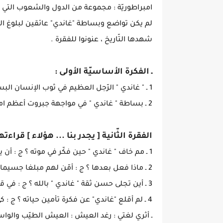
امبراطوريّة : مجموعة من الدول والشعوب التي و
لم يكن تواضع وبساطة "غاندي" عائقين لبلوغ ال
شهدها التّاريخ ، عنونوا للفقرة .
ـ الفكرة الأساسيّة الأولى :
1 ـ " غاندي " الرّجل العظيم في ثوب الإنسان البسيط .
2 ـ بساطة " غاندي " في مواجهة جبروت أعظم امبراطوريّة .
الفقرة الثّانية [ يجدر بنا ... هؤلاء ] قراء
1 ـ مم خاف " غاندي " حين فكّر في موته ؟ ج : أن يكون أبناؤه وزوجته عبئا على أخيه
2 ـ ماذا فعل بعدها ؟ ج : أمّن لهم مبلغا جسيما من المال .
3 ـ أين تجلى حسن ثقة " غاندي " بالله ؟ ج : في قوله أنّ الله وحده يرعى زوجته وأبناءه
4 ـ لم أقلع "غاندي" عن فكرة تأمين حياته ؟ ج : كي لا يحرم زوجته وأولاده من الاعتماد على النّفس .
ـ أثري لغتي : رغد العيش : العيش الطيّب والوا