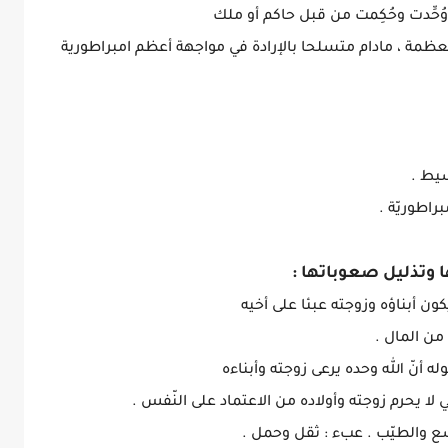
ُحِّدت وحُكِمت من قبل حاكم أو ملك
عظمة ، مادام متسلحا بالإرادة في مواجهة أعظم امبراطورية
تها وتذليل صعوباتها :
سع والطيّب . عبء : ثقل وحمل .