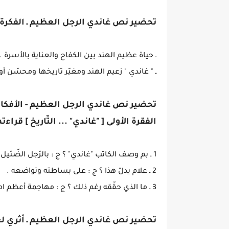
تحضير نص غاندي الرجل العظيم ـ الفكرة ا
ـ حياة عظيم الهند بين الكفاح والعناية بالأسرة .
ـ " غاندي " زعيم الهند ومغيّر تاريخها ومحسّن أ
تحضير نص غاندي الرجل العظيم - الأفكار 
الفقرة الأولى [ "غاندي" ... التّاريخ ] قرا
1 ـ بم وصف الكاتب "غاندي" ؟ ج : بالرّجل الضّئيل المتلفّع بثوب من غزله ونسجه .
2 ـ علام يدلّ هذا ؟ ج : على بساطته وتواضعه .
3 ـ ما الذي حقّقه رغم ذلك ؟ ج : مهاجمة أعظم امبراطوريّة شهدها التّاريخ .
تحضير نص غاندي الرجل العظيم ـ أثري لغ