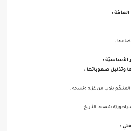
لعامّة :
وضاعها .
الأساسيّة :
ءتها وتذليل صعوباتها :
تي :