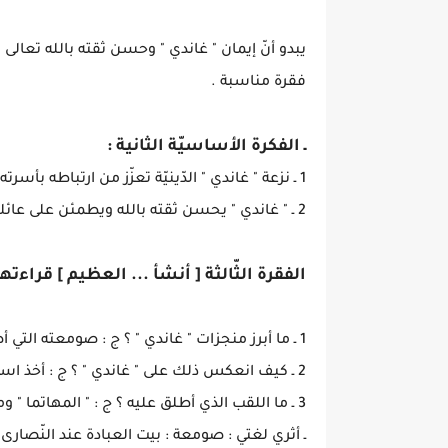
يبدو أنّ إيمان " غاندي " وحسن ثقته بالله تعالى ق
فقرة مناسبة .
ـ الفكرة الأساسيّة الثانية :
1 ـ نزعة " غاندي " الدّينيّة تعزّز من ارتباطه بأسرته .
2 ـ " غاندي " يحسن ثقته بالله ويطمئن على عائلته .
الفقرة الثّالثة [ أنشأ ... العظيم ] قراءت
1 ـ ما أبرز منجزات " غاندي " ؟ ج : صومعته التي أصبحت قبلة لكل سكّان الهند .
2 ـ كيف انعكس ذلك على " غاندي " ؟ ج : أخذ اسمه يرن في جوانب الهند من كلّها .
3 ـ ما اللقب الذي أطلق عليه ؟ ج : " المهاتما " ومعناه : الرّوح العظيم .
ـ أثري لغتي : صومعة : بيت العبادة عند النّصارى 