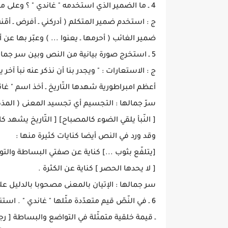
4 ـ ما الضمير الذي استخدمه " غاندي " ؟ وعلى من يعود ؟
ج : استخدم ضمير المتكلم ( أدركني ـ أفرض ـ أمّنت
ضمير الغائب ( أحرمها ـ يعنوا ... ) وعبّر بها عن أ
5 ـ استخرج صورة بيانية من النص وبين سر جمالها .
ج : الاستعارات : " ويجدر بنا أن نذكر عنه نبأ آخر
أعظم امبراطورية شهدها التّاريخ ـ أخذ اسم " غان
سرّ جمالها : التجسيم أي تجسيد المعنى ( الم
[ النّبأ يلقي الضوء كالمصباح] [ التّاريخ يشهد 
وقد ورد في النص أيضا كنايات كثيرة منها :
[يتلفّع بثوب ...] كناية عن صفتي البساطة والت
[ لا يحدها الحصر ] كناية عن الكثرة .
سر جمالها : الإتيان بالمعنى مصحوبا بالدليل عل
6 ـ في النّصّ قيم متعدّدة مثّلها " غاندي " . استنبطها وبيّن أثرها .
ـ قيمة خلقية متمثّلة في التواضع والبساطة [ رجل