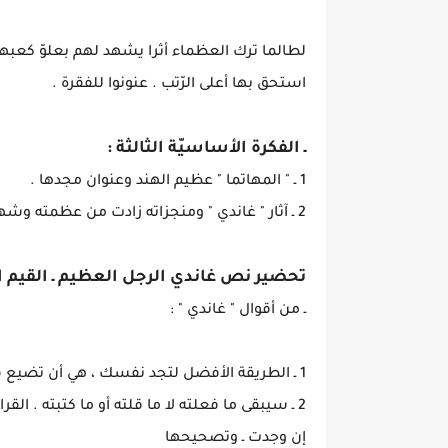
لطالما ترك العظماء أثرا يشهد لهم بعلوّ كعبهم
استحق بها أعلى الرّتب . عنونوا للفقرة .
ـ الفكرة الأساسيّة الثالثة :
1 ـ " المهاتما " عظيم الهند وعنوان مجدها .
2 ـ آثار " غاندي " ومنجزاته زادت من عظمته وشهرته .
تحضير نص غاندي الرجل العظيم ـ القيم ا
ـ من أقوال " غاندي " :
1 ـ الطريقة الأفضل لتجد نفسك ، هي أن تضيع في خدمة الآخرين .
2 ـ سيبقى ما فعلته لا ما قلته أو ما كتبته . القر
إن وجدت ـ وتصحيحها