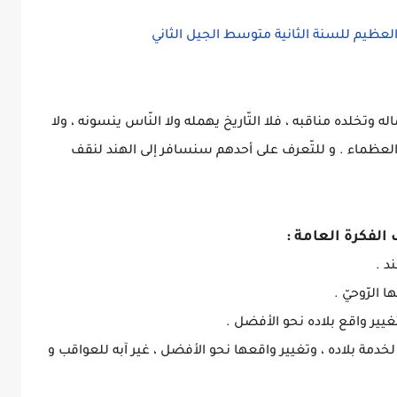
 وتخلده مناقبه ، فلا التّاريخ يهمله ولا النّاس ينسونه ، ولا
هم العظماء . و للتّعرف على أحدهم سنسافر إلى الهند لنقف
لفكرة العامة :
خدمة بلاده ، وتغيير واقعها نحو الأفضل ، غير آبه للعواقب و