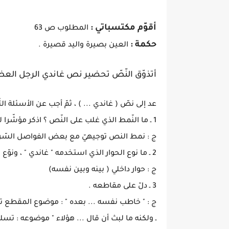
أقوّم مكتسباتي :
المطلوب ص 63
حكمة :
العين بصيرة واليد قصيرة .
أتذوّق النّصّ تحضير نص غاندي الرجل العظ
عد إلى نصّ ( غاندي ... ) ، ثمّ أجب عن الأسئلة التّا
1 ـ ما النّمط الذي غلب على النّص ؟ اذكر مؤشّرا له .
ج : نمط النص توجيهيّ مع بعض الفواصل السّرد
2 ـ ما نوع الحوار الذي استخدمه " غاندي " ، ونوّع فيه بين الخبر والإنشاء ؟
ج : حوار داخلي ( بينه وبين نفسه)
3 ـ دلّ على مقاطعه .
ج : " خاطب نفسه ... بعده " : موضوع المقطع ت
ـ ولكنه ما لبث أن قال ... هؤلاء " موضوعه : تس